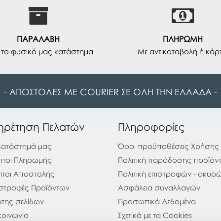
ΠΑΡΑΛΑΒΗ
ΠΛΗΡΩΜΗ
το φυσικό μας κατάστημα
Με αντικαταβολή ή κάρ
- ΑΠΟΣΤΟΛΕΣ ΜΕ COURIER ΣΕ ΟΛΗ ΤΗΝ ΕΛΛΑΔΑ -
ηρέτηση Πελατών
Πληροφορίες
Κατάστημά μας
Όροι προϋποθέσεις Χρήσης
ποι Πληρωμής
Πολιτική παράδοσης προϊόν
ποι Αποστολής
Πολιτική επιστροφών - ακυ
στροφές Προϊόντων
Ασφάλεια συναλλαγών
της σελίδων
Προσωπικά Δεδομένα
κοινωνία
Σχετικά με τα Cookies