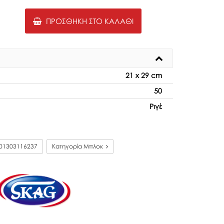
ΠΡΟΣΘΉΚΗ ΣΤΟ ΚΑΛΆΘΙ
21 x 29 cm
50
Ριγέ
01303116237
Κατηγορία Μπλοκ