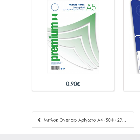
0.90
€
Μπλοκ Overlap Αρίγωτο Α4 (50Φ) 29839