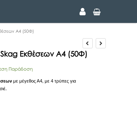
κθέσεων Α4 (50Φ)
P
N
r
e
 Skag Εκθέσεων Α4 (50Φ)
e
x
v
t
i
ση Παράδοση
o
u
έσεων
με μέγεθος Α4, με 4 τρύπες για
s
σιέ.