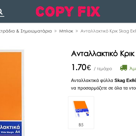
Search
ετράδια & Σημειωματάρια
Μπλοκ
Ανταλλακτικό Κρικ Skag Ε
Ανταλλακτικό Κρικ
1.70
€
Άμε
/ τεμάχιο
Ανταλλακτικά φύλλα
Skag Εκθ
να προσαρμόζετε σε όλα τα ντο
Β5