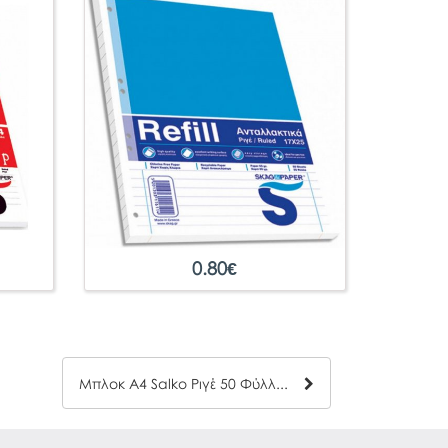
0.80
€
Μπλοκ Α4 Salko Ριγέ 50 Φύλλων