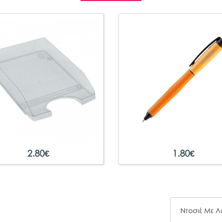
2.80
€
1.80
€