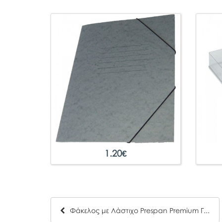
1.20
€
Φάκελος με Λάστιχο Prespan Premium Γκρι