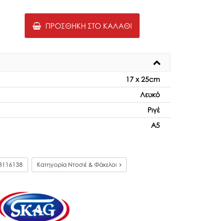
ΠΡΟΣΘΉΚΗ ΣΤΟ ΚΑΛΆΘΙ
17 x 25cm
Λευκό
Ριγέ
Α5
3116138
Κατηγορία Ντοσιέ & Φάκελοι