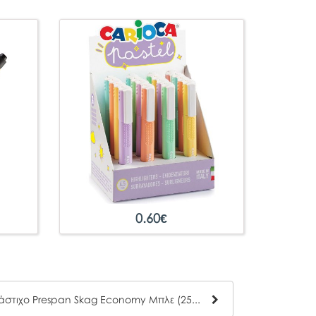
0.60
€
Ντοσιέ Με Λάστιχο Prespan Skag Economy Μπλε (25x35)