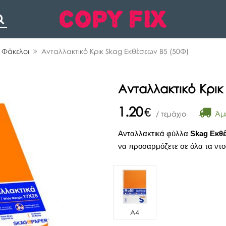
Search
 Φάκελοι
Ανταλλακτικό Κρικ Skag Εκθέσεων Β5 (50Φ)
Ανταλλακτικό Κρικ
1.20
€
Άμε
/ τεμάχιο
Ανταλλακτικά φύλλα
Skag Εκθ
να προσαρμόζετε σε όλα τα ντο
Α4