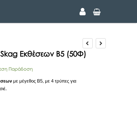
P
N
r
e
 Skag Εκθέσεων Β5 (50Φ)
e
x
v
t
i
ση Παράδοση
o
u
έσεων
με μέγεθος Β5, με 4 τρύπες για
s
σιέ.