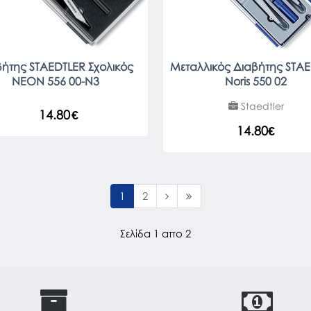
βήτης STAEDTLER Σχολικός
Μεταλλικός Διαβήτης STA
ΝΕΟΝ 556 00-N3
Noris 550 02
Staedtler
14.80
€
14.80€
1
2
Σελίδα 1 απο 2