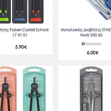
ήτης Faber-Castell School
Μεταλλικός Διαβήτης STA
17 41 01
Noris 550 60
Staedtler
5.90
€
6.00
€