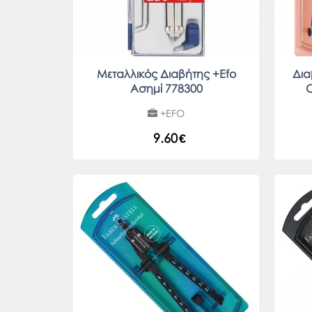
Μεταλλικός Διαβήτης +Efo
Δια
Ασημί 778300
C
+EFO
9.60
€