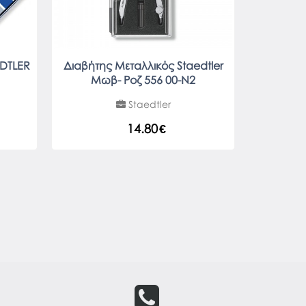
EDTLER
Διαβήτης Μεταλλικός Staedtler
Μωβ- Ροζ 556 00-N2
Staedtler
14.80
€