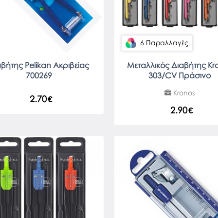
6 Παραλλαγές
βήτης Pelikan Ακριβείας
Μεταλλικός Διαβήτης Kr
700269
303/CV Πράσινο
Kronos
2.70
€
2.90
€