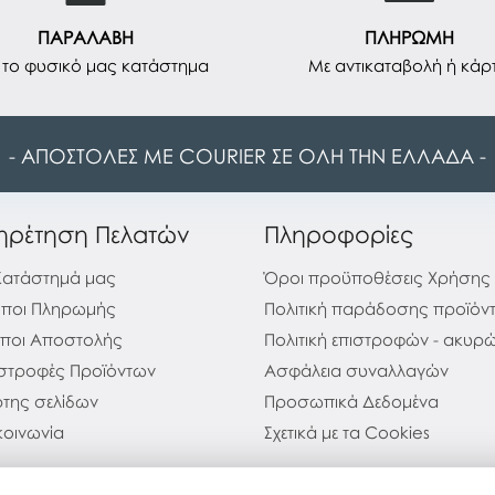
ΠΑΡΑΛΑΒΗ
ΠΛΗΡΩΜΗ
το φυσικό μας κατάστημα
Με αντικαταβολή ή κάρ
- ΑΠΟΣΤΟΛΕΣ ΜΕ COURIER ΣΕ ΟΛΗ ΤΗΝ ΕΛΛΑΔΑ -
ηρέτηση Πελατών
Πληροφορίες
Κατάστημά μας
Όροι προϋποθέσεις Χρήσης
ποι Πληρωμής
Πολιτική παράδοσης προϊόν
ποι Αποστολής
Πολιτική επιστροφών - ακυ
στροφές Προϊόντων
Ασφάλεια συναλλαγών
της σελίδων
Προσωπικά Δεδομένα
κοινωνία
Σχετικά με τα Cookies