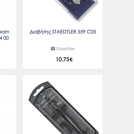
ream
Διαβήτης STAEDTLER 559 C05
4 00
Staedtler
10.75
€