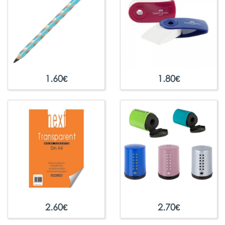
1.60
€
1.80
€
2.60
€
2.70
€