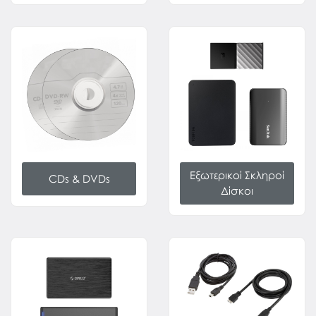
Εξωτερικοί Σκληροί
CDs & DVDs
Δίσκοι