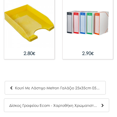
2.80
€
2.90
€
Κουτί Με Λάστιχο Metron Γαλάζιο 25x35cm 05538
Δίσκος Γραφείου Ecom - Χαρτοθήκη Χρωματιστή Κίτρινη