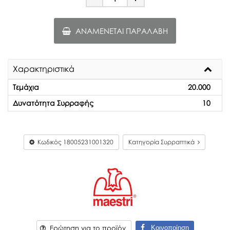
Minus
Plus
ΑΝΑΜΈΝΕΤΑΙ ΠΑΡΑΛΑΒΉ
Χαρακτηριστικά
Τεμάχια
20.000
Δυνατότητα Συρραφής
10
Κωδικός
18005231001320
Κατηγορία Συρραπτικά
Κοινοποίηση
Ερώτηση για το προϊόν