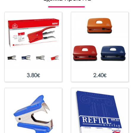
3.80
€
2.40
€