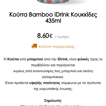
Κούπα Bamboo iDrink Κουκκίδες
435ml
8.60
€
/ τεμάχιο
Kατόπιν παραγγελίας
Η
Κούπα
από
μπαμπού
από την
iDrink,
είναι
φιλικές
προς το
περιβάλλον και παράγονται
κυρίως από ανανεώσιμες ίνες μπαμπού και σκόνη
καλαμποκιού.
Είναι προϊόντα
υψηλής ποιότητας
σύμφωνα με τα πρότυπα
της ευρωπαϊκής ένωσης.
Σημείωση: