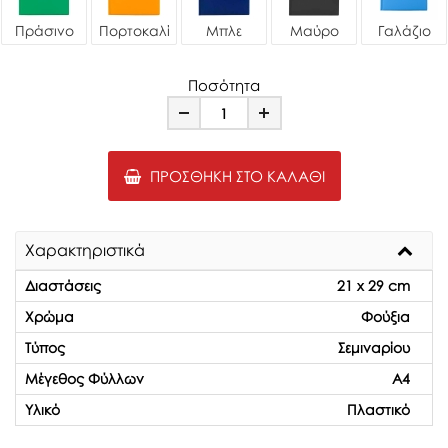
Πράσινο
Πορτοκαλί
Μπλε
Μαύρο
Γαλάζιο
Ποσότητα
Minus
Plus
ΠΡΟΣΘΉΚΗ ΣΤΟ ΚΑΛΆΘΙ
Χαρακτηριστικά
Διαστάσεις
21 x 29 cm
Χρώμα
Φούξια
Τύπος
Σεμιναρίου
Μέγεθος Φύλλων
Α4
Υλικό
Πλαστικό