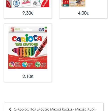
9.30
€
4.00
€
2.10
€
Ο Κύριος Πολυλογάς Μικροί Κύριοι - Μικρές Κυρίες Hartini Poli 13