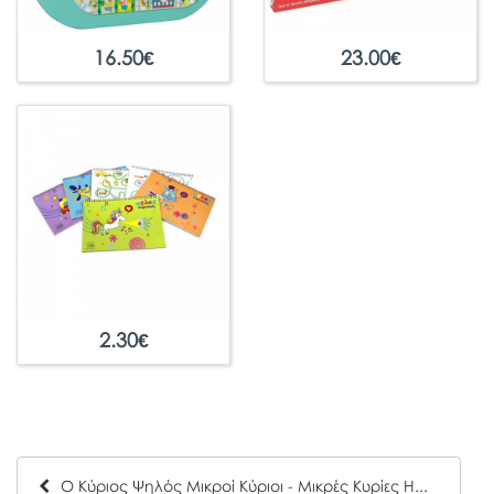
16.50
€
23.00
€
2.30
€
Ο Κύριος Ψηλός Μικροί Κύριοι - Μικρές Κυρίες Hartini Poli 51