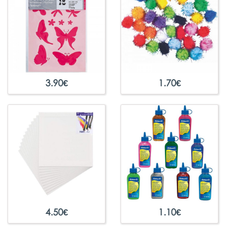
3.90
€
1.70
€
4.50
€
1.10
€