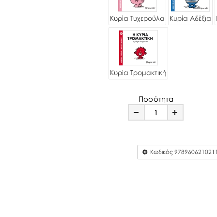
Κυρία Τυχερούλα
Κυρία Αδέξια
Κυρία Τρομακτική
Ποσότητα
Minus
Plus
Κωδικός
978960621021