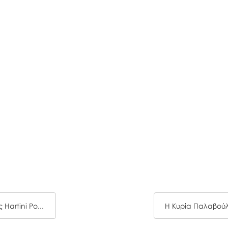
Η Κυρία Περίεργη Μικροί Κύριοι- Μικρές Κυρίες Hartini Poli 70