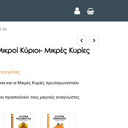
i 86
P
N
r
e
ικροί Κύριοι- Μικρές Κυρίες
e
x
v
t
i
o
ραγγελίας
u
s
ριοι και οι Μικρές Κυρίες πρωταγωνιστούν
και προσκαλούν τους μικρούς αναγνώστες