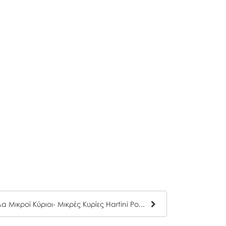
Η Κυρία Παλαβούλα Μικροί Κύριοι- Μικρές Κυρίες Hartini Poli 38