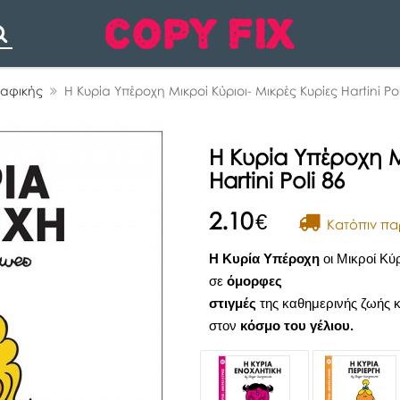
Search
ραφικής
Η Κυρία Υπέροχη Μικροί Κύριοι- Μικρές Κυρίες Hartini Pol
Η Κυρία Υπέροχη Μ
Hartini Poli 86
2.10
€
Kατόπιν πα
Η Κυρία Υπέροχη
οι Μικροί Κύ
σε
όμορφες
στιγμές
της καθημερινής ζωής 
στον
κόσμο του γέλιου.