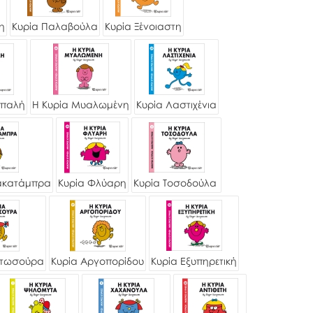
η
Κυρία Παλαβούλα
Κυρία Ξένοιαστη
οπαλή
Η Κυρία Μυαλωμένη
Κυρία Λαστιχένια
ακατάμπρα
Κυρία Φλύαρη
Κυρία Τοσοδούλα
ατωσούρα
Κυρία Αργοπορίδου
Κυρία Εξυπηρετική