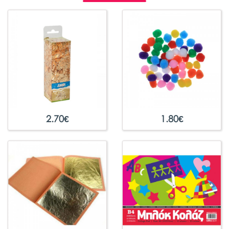
2.70
€
1.80
€