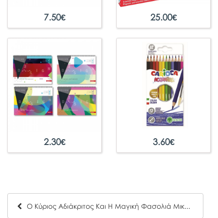
7.50
€
25.00
€
2.30
€
3.60
€
Ο Κύριος Αδιάκριτος Και Η Μαγική Φασολιά Μικροί Κύριοι- Μικρές Κυρίες Hartini Poli 6