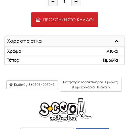
Minus
Plus
ΠΡΟΣΘΉΚΗ ΣΤΟ ΚΑΛΆΘΙ
Χαρακτηριστικά
Χρώμα
Λευκό
Τύπος
Κιμωλία
Κατηγορία Μαρκαδόροι- Κιμωλίες
Κωδικός
8605034007043
&Σφουγγάρια Πίνακα