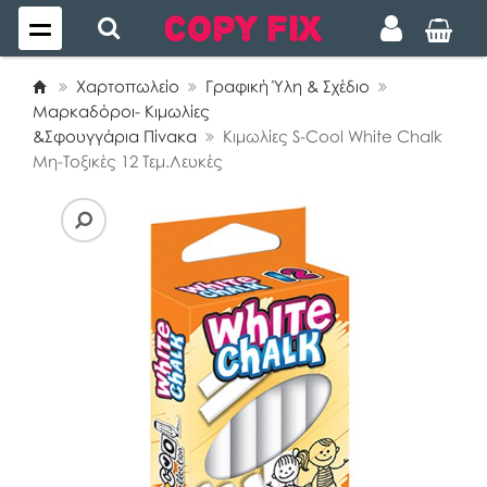
Χαρτοπωλείο
Γραφική Ύλη & Σχέδιο
Μαρκαδόροι- Κιμωλίες
&Σφουγγάρια Πίνακα
Κιμωλίες S-Cool White Chalk
Μη-Τοξικές 12 Τεμ.Λευκές