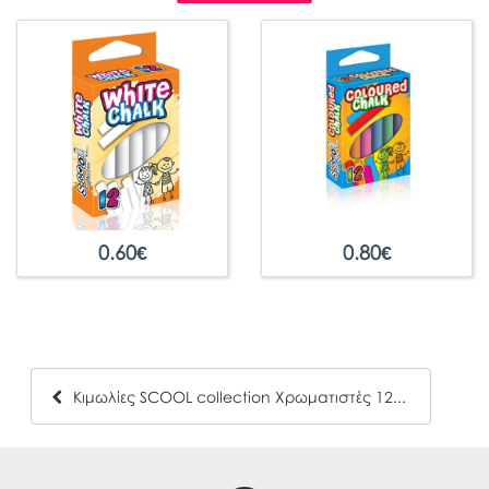
0.60
€
0.80
€
Κιμωλίες SCOOL collection Χρωματιστές 12τμχ