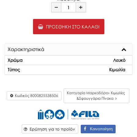
Minus
Plus
ΠΡΟΣΘΉΚΗ ΣΤΟ ΚΑΛΆΘΙ
Χαρακτηριστικά
Χρώμα
Λευκό
Τύπος
Κιμωλία
Κατηγορία Μαρκαδόροι- Κιμωλίες
Κωδικός
8000825538506
&Σφουγγάρια Πίνακα
Κοινοποίηση
Ερώτηση για το προϊόν