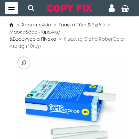
Χαρτοπωλείο
Γραφική Ύλη & Σχέδιο
Μαρκαδόροι- Κιμωλίες
&Σφουγγάρια Πίνακα
Κιμωλίες Giotto RoberColor
Λευκές (10τμχ)