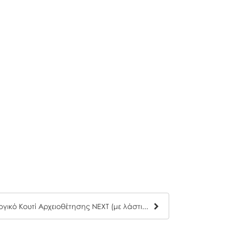
Οικολογικό Κουτί Αρχειοθέτησης NEXT (με λάστιχο)