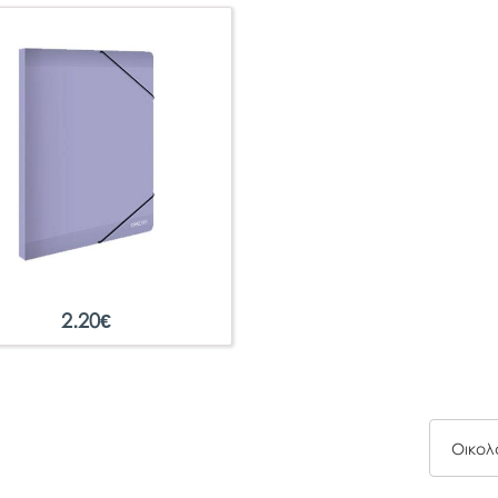
2.20
€