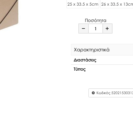
25 x 33.5 x 5cm
26 x 33.5 x 13c
Ποσότητα
Minus
Plus
Χαρακτηριστικά
Διαστάσεις
Τύπος
Κωδικός
5202153031