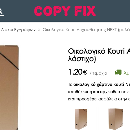
Search
& Δίσκοι Εγγράφων
Οικολογικό Κουτί Αρχειοθέτησης NEXT (με λά
Οικολογικό Κουτί 
λάστιχο)
1.20
€
Άμε
/ τεμάχιο
Το
οικολογικό
χάρτινο κουτί N
αποθήκευση και αρχειοθέτηση
ε
έτσι προσφέρει ασφάλεια στην 