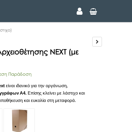
στιχο)
N
e
Αρχειοθέτησης NEXT (με
x
t
ση Παράδοση
ext
είναι ιδανικό για την οργάνωση,
γγράφων Α4
.
Επίσης κλείνει με λάστιχο και
αποθήκευση και ευκολία στη μεταφορά.