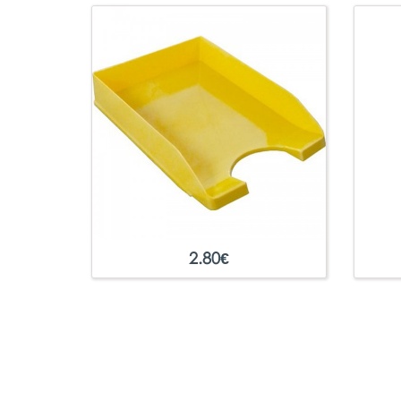
2.80
€