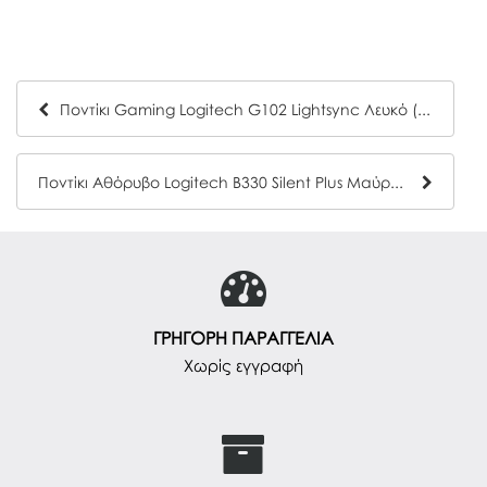
Ποντίκι Gaming Logitech G102 Lightsync Λευκό (910-005824) (LOGG102WH)
Ποντίκι Αθόρυβο Logitech B330 Silent Plus Μαύρο (910-004913) (LOGB330BK)
ΓΡΗΓΟΡΗ ΠΑΡΑΓΓΕΛΙΑ
Χωρίς εγγραφή