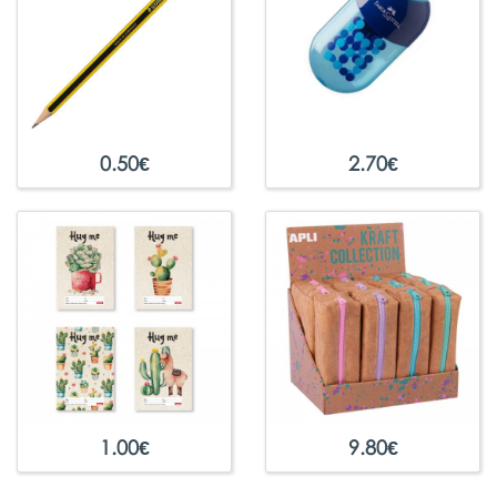
0.50
€
2.70
€
1.00
€
9.80
€