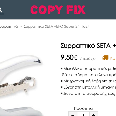
Search
υρραπτικά
Συρραπτικό SETA +EFO Super 24 No24
Συρραπτικό SETA 
9.50
€
Kατ
/ τεμάχιο
Μεταλλικό συρραπτικό, με 
θέσεις σύρμα που κλείνει πρ
Με εργονομική λαβή για εύκ
Εύχρηστη μεταλλική μηχανή
Δυνατότητα συρραφής έως 
Ποσότητα