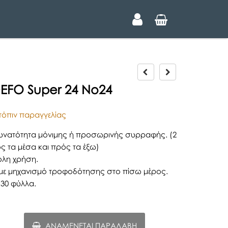
P
N
r
e
+EFO Super 24 No24
e
x
v
t
i
όπιν παραγγελίας
o
u
δυνατότητα μόνιμης ή προσωρινής συρραφής. (2
s
ός τα μέσα και πρός τα έξω)
ολη χρήση.
 με μηχανισμό τροφοδότησης στο πίσω μέρος.
30 φύλλα.
ΑΝΑΜΈΝΕΤΑΙ ΠΑΡΑΛΑΒΉ