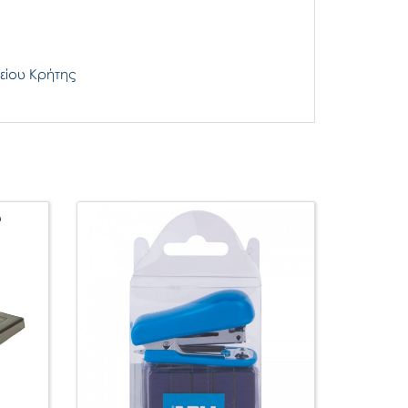
είου Κρήτης