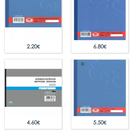
2.20
€
6.80
€
4.60
€
5.50
€