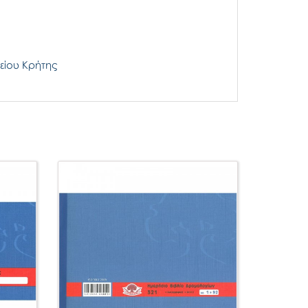
είου Κρήτης