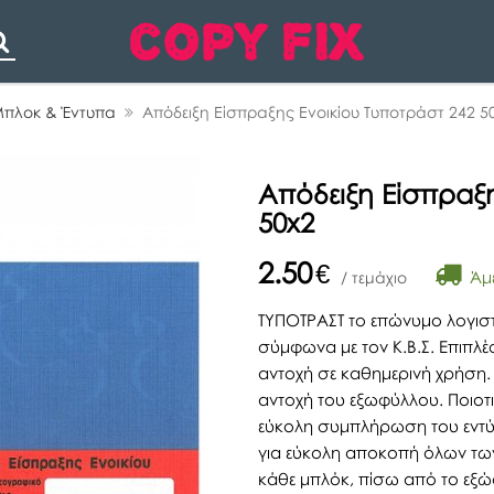
Search
πλοκ & Έντυπα
Απόδειξη Είσπραξης Ενοικίου Τυποτράστ 242 5
Απόδειξη Είσπραξη
50x2
2.50
€
Άμε
/ τεμάχιο
ΤΥΠΟΤΡΑΣΤ το επώνυμο λογισ
σύμφωνα με τον Κ.Β.Σ. Επιπλέ
αντοχή σε καθημερινή χρήση. 
αντοχή του εξωφύλλου. Ποιο
εύκολη συμπλήρωση του εντύ
για εύκολη αποκοπή όλων των
κάθε μπλόκ, πίσω από το εξώφ