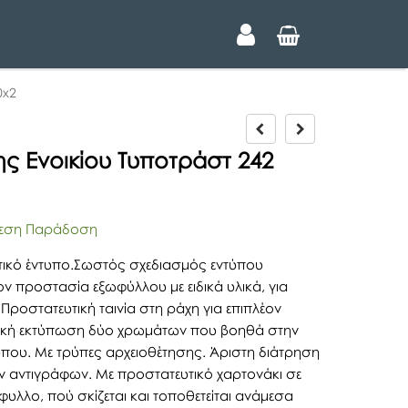
0x2
P
N
r
e
ς Ενοικίου Τυποτράστ 242
e
x
v
t
i
o
ση Παράδοση
u
s
τικό έντυπο.Σωστός σχεδιασμός εντύπου
ον προστασία εξωφύλλου με ειδικά υλικά, για
Προστατευτική ταινία στη ράχη για επιπλέον
τική εκτύπωση δύο χρωμάτων που βοηθά στην
που. Με τρύπες αρχειοθέτησης. Άριστη διάτρηση
 αντιγράφων. Με προστατευτικό χαρτονάκι σε
υλλο, πού σκίζεται και τοποθετείται ανάμεσα