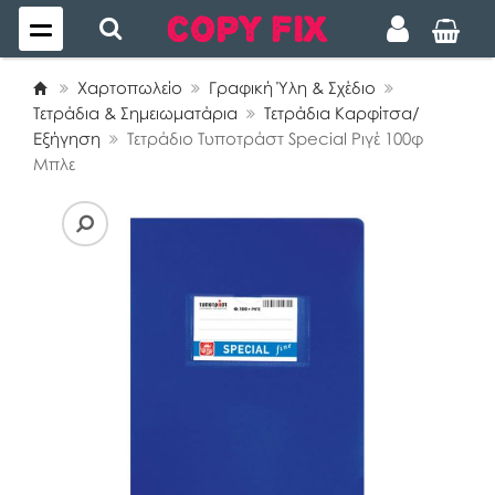
Χαρτοπωλείο
Γραφική Ύλη & Σχέδιο
Τετράδια & Σημειωματάρια
Τετράδια Καρφίτσα/
Εξήγηση
Τετράδιο Τυποτράστ Special Ριγέ 100φ
Μπλε