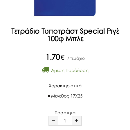
Τετράδιο Τυποτράστ Special Ριγέ
100φ Μπλε
1.70
€
/ τεμάχιο
Άμεση Παράδοση
Χαρακτηριστικά
Μέγεθος
17Χ25
Ποσότητα
Minus
Plus