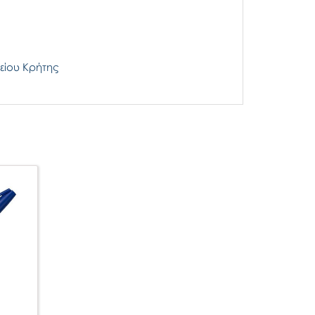
είου Κρήτης