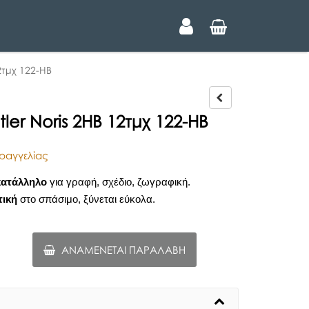
2τμχ 122-ΗΒ
P
r
ler Noris 2HB 12τμχ 122-ΗΒ
e
v
i
ραγγελίας
o
u
κατάλληλο
για γραφή, σχέδιο, ζωγραφική.
s
τική
στο σπάσιμο, ξύνεται εύκολα.
ΑΝΑΜΈΝΕΤΑΙ ΠΑΡΑΛΑΒΉ