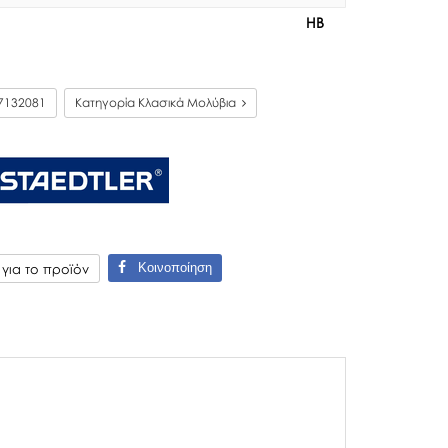
HB
7132081
Κατηγορία Κλασικά Μολύβια
Κοινοποίηση
ια το προϊόν