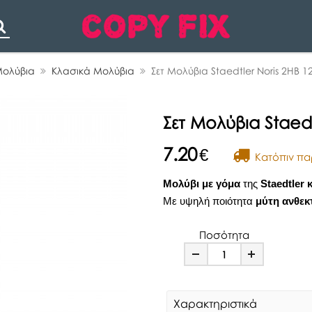
Search
ολύβια
Κλασικά Μολύβια
Σετ Μολύβια Staedtler Noris 2HB 1
Σετ Μολύβια Staedt
7.20
€
Kατόπιν πα
Μολύβι με γόμα
της
Staedtler
Με υψηλή ποιότητα
μύτη ανθεκ
Ποσότητα
Minus
Plus
Χαρακτηριστικά