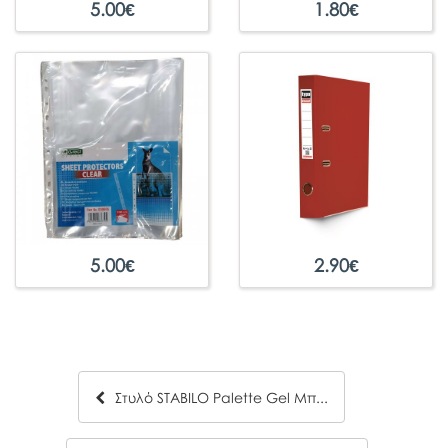
5.00
€
1.80
€
5.00
€
2.90
€
Στυλό STABILO Palette Gel Μπλε