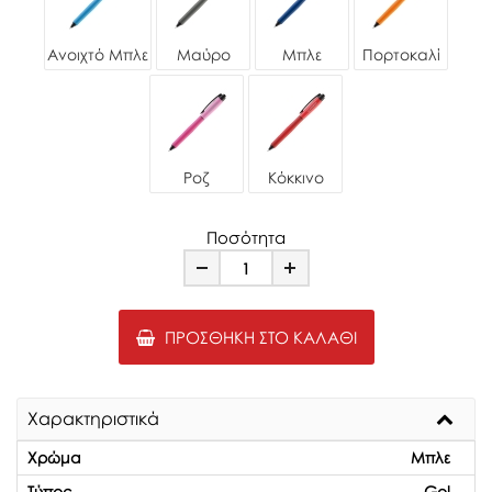
Ανοιχτό Μπλε
Μαύρο
Μπλε
Πορτοκαλί
Ροζ
Κόκκινο
Ποσότητα
Minus
Plus
ΠΡΟΣΘΉΚΗ ΣΤΟ ΚΑΛΆΘΙ
Χαρακτηριστικά
Χρώμα
Μπλε
Τύπος
Gel