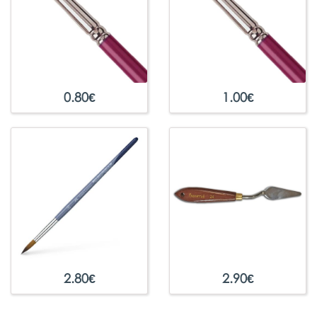
0.80
€
1.00
€
2.80
€
2.90
€