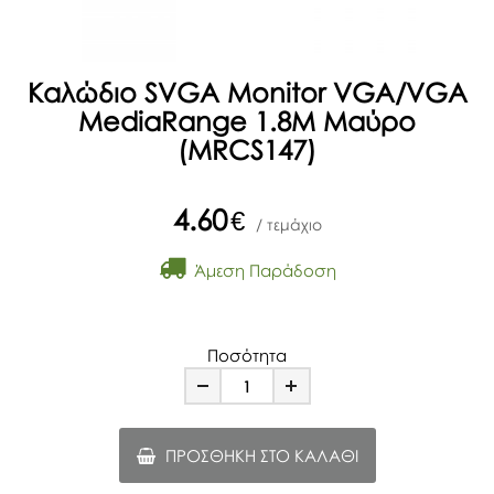
Καλώδιο SVGA Monitor VGA/VGA
MediaRange 1.8M Μαύρο
(MRCS147)
4.60
€
/ τεμάχιο
Άμεση Παράδοση
Ποσότητα
Minus
Plus
ΠΡΟΣΘΉΚΗ ΣΤΟ ΚΑΛΆΘΙ