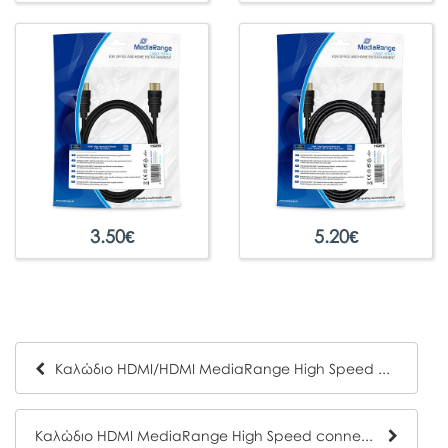
3.50
€
5.20
€
Καλώδιο HDMI/HDMI MediaRange High Speed connection με Ethernet 3.0M Μαύρο (MRCS155)
Καλώδιο HDMI MediaRange High Speed connection με Επιχρυσωμένο Ethernet, 18 Gbit/s data transfer rate, 1.0m, Βαμβακερό, Μαύρο (MRCS195)