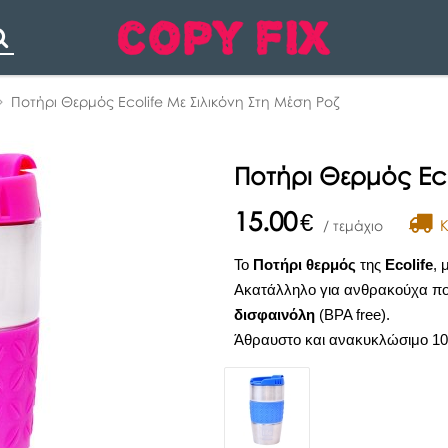
Search
Ποτήρι Θερμός Ecolife Με Σιλικόνη Στη Μέση Ροζ
Ποτήρι Θερμός Eco
15.00
€
K
/ τεμάχιο
Το
Ποτήρι θερμός
της
Ecolife
, 
Ακατάλληλο για ανθρακούχα πο
δισφαινόλη
(ΒPA free).
Άθραυστο και ανακυκλώσιμο 1