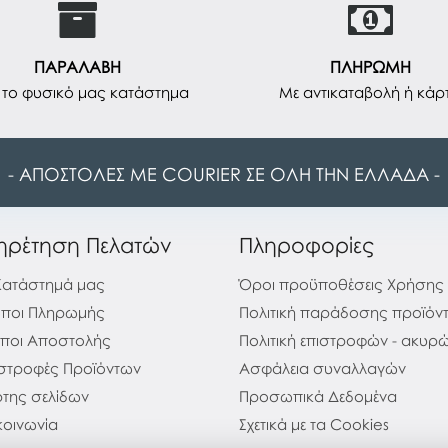
ΠΑΡΑΛΑΒΗ
ΠΛΗΡΩΜΗ
το φυσικό μας κατάστημα
Με αντικαταβολή ή κάρ
- ΑΠΟΣΤΟΛΕΣ ΜΕ COURIER ΣΕ ΟΛΗ ΤΗΝ ΕΛΛΑΔΑ -
ηρέτηση Πελατών
Πληροφορίες
Κατάστημά μας
Όροι προϋποθέσεις Χρήσης
ποι Πληρωμής
Πολιτική παράδοσης προϊόν
ποι Αποστολής
Πολιτική επιστροφών - ακυ
στροφές Προϊόντων
Ασφάλεια συναλλαγών
της σελίδων
Προσωπικά Δεδομένα
κοινωνία
Σχετικά με τα Cookies