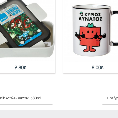
9.80
€
8.00
€
Παγούρι Από Ανοξείδωτο Ατσάλι Maped Picnik Μπλε- Φιστικί 580ml 871303