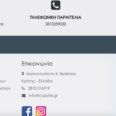
ΤΗΛΕΦΩΝΙΚΗ ΠΑΡΑΓΓΕΛΙΑ
τα
2810259030
Επικοινωνία
Μυλωνογιάννη 4, Ηράκλειο
των
Κρήτης - Ελλάδα
ρώσεων
2810 316919
info@copyfix.gr