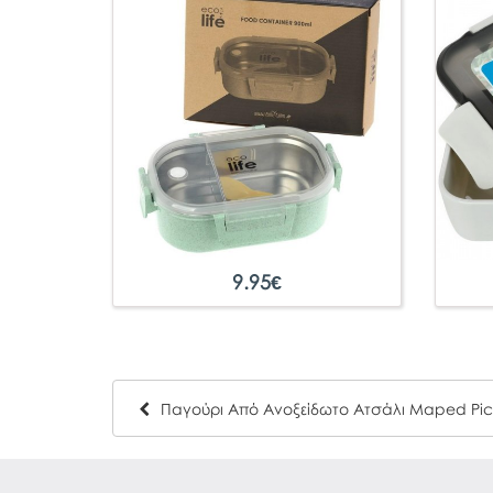
9.95
€