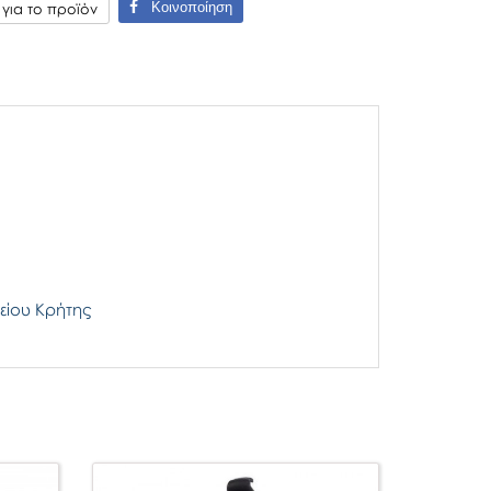
Κοινοποίηση
ια το προϊόν
είου Κρήτης