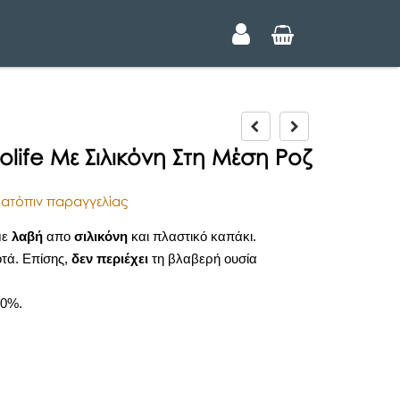
P
N
r
e
life Με Σιλικόνη Στη Μέση Ροζ
e
x
v
t
i
ατόπιν παραγγελίας
o
u
με
λαβή
απο
σιλικόνη
και πλαστικό καπάκι.
s
τά. Επίσης,
δεν περιέχει
τη βλαβερή ουσία
00%.