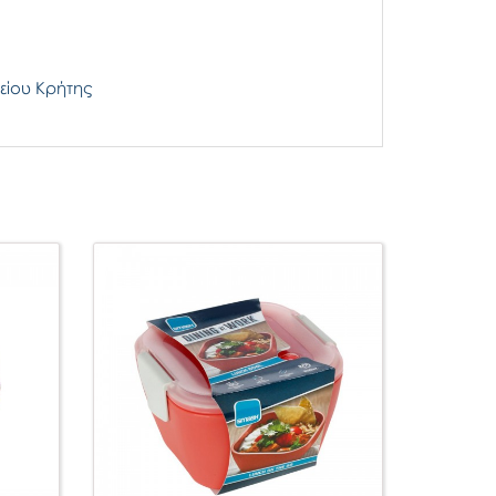
είου Κρήτης