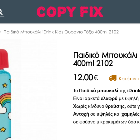
Search
Παιδικό Μπουκάλι iDrink Kids Ουράνιο Τόξο 400ml 2102
Παιδικό Μπουκάλι 
400ml 2102
12.00
€
Kατόπιν π
Το
Παιδικό μπουκαλί
της
iDrin
Είναι αρκετά
ελαφρύ
με υψηλή δ
Χωρίς
κίνδυνο
θραύσης
, ούτε 
Αντοχή
σε
υψηλές
και
χαμηλές
σε φούρνο μικροκυμάτων όσο κα