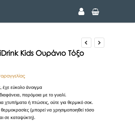
P
N
r
e
iDrink Kids Ουράνιο Τόξο
e
x
v
t
i
o
αραγγελίας
u
s
k
, έχε εύκολο άνοιγμα
ιαφάνεια, παρόμοια με το γυαλί.
για χτυπήματα ή πτώσεις, ούτε για θερμικό σοκ.
θερμοκρασίες (μπορεί να χρησιμοποιηθεί τόσο
ι σε καταψύκτη).