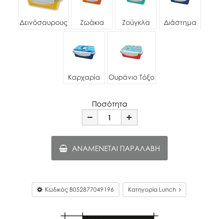
Δεινόσαυρους
Ζωάκια
Ζούγκλα
Διάστημα
Καρχαρία
Ουράνιο Τόξο
Ποσότητα
Minus
Plus
ΑΝΑΜΈΝΕΤΑΙ ΠΑΡΑΛΑΒΉ
Κωδικός
8052877049196
Κατηγορία Lunch