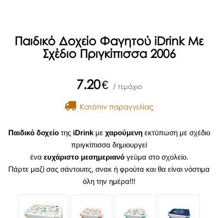
Παιδικό Δοχείο Φαγητού iDrink Με
Σχέδιο Πριγκίπισσα 2006
7.20
€
/ τεμάχιο
Kατόπιν παραγγελίας
Παιδικό δοχείο
της
iDrink
με
χαρούμενη
εκτύπωση με σχέδιο
πριγκίπισσα δημιουργεί
ένα
ευχάριστο
μεσημεριανό
γεύμα στο σχολείο.
Πάρτε μαζί σας σάντουιτς, σνακ ή φρούτα και θα είναι νόστιμα
όλη την ημέρα!!!