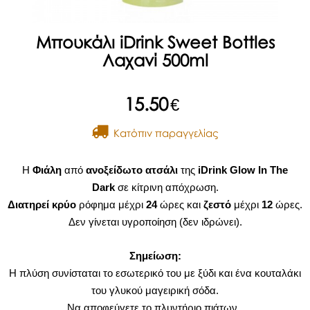
Μπουκάλι iDrink Sweet Bottles
Λαχανί 500ml
15.50
€
Kατόπιν παραγγελίας
Η
Φιάλη
από
ανοξείδωτο ατσάλι
της
iDrink Glow In The
Dark
σε κίτρινη απόχρωση.
Διατηρεί
κρύο
ρόφημα μέχρι
24
ώρες και
ζεστό
μέχρι
12
ώρες.
Δεν γίνεται υγροποίηση (δεν ιδρώνει).
Σημείωση:
Η πλύση συνίσταται το εσωτερικό του με ξύδι και ένα κουταλάκι
του γλυκού μαγειρική σόδα.
Να αποφεύγετε το πλυντήριο πιάτων.