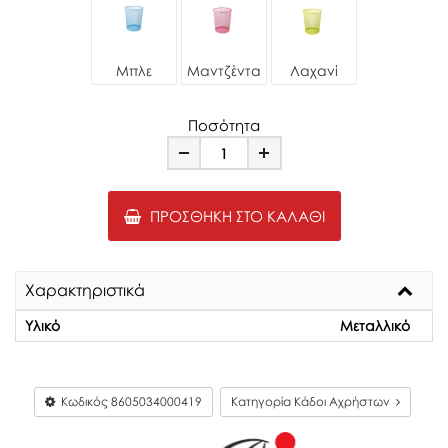
Μπλε
Μαντζέντα
Λαχανί
Ποσότητα
Minus
Plus
ΠΡΟΣΘΉΚΗ ΣΤΟ ΚΑΛΆΘΙ
Χαρακτηριστικά
Υλικό
Μεταλλικό
Κωδικός
8605034000419
Κατηγορία Κάδοι Αχρήστων