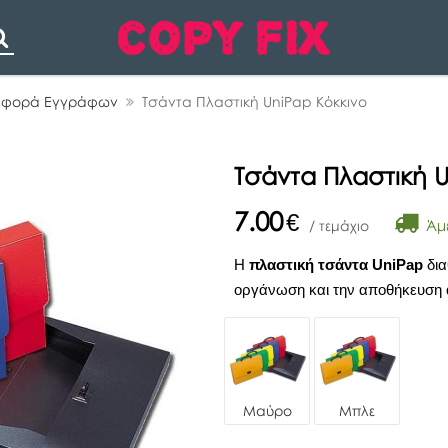
Search
ταφορά Εγγράφων
Τσάντα Πλαστική UniPap Κόκκινο
Τσάντα Πλαστική U
7.00
€
Άμε
/ τεμάχιο
Η
πλαστική τσάντα UniPap
δια
οργάνωση και την αποθήκευση 
Μαύρο
Μπλε