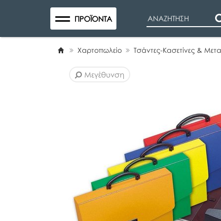
Search
ΠΡΟΪΌΝΤΑ
Χαρτοπωλείο
Τσάντες-Κασετίνες & Με
Μεγέθυνση