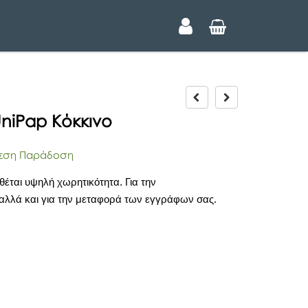
P
N
r
e
niPap Κόκκινο
e
x
v
t
i
ση Παράδοση
o
u
θέται υψηλή χωρητικότητα. Για την
s
αλλά και για την μεταφορά των εγγράφων σας.