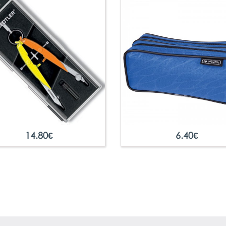
14.80
€
6.40
€