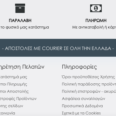
ΠΑΡΑΛΑΒΗ
ΠΛΗΡΩΜΗ
το φυσικό μας κατάστημα
Με αντικαταβολή ή κάρ
- ΑΠΟΣΤΟΛΕΣ ΜΕ COURIER ΣΕ ΟΛΗ ΤΗΝ ΕΛΛΑΔΑ -
ηρέτηση Πελατών
Πληροφορίες
Κατάστημά μας
Όροι προϋποθέσεις Χρήσης
ποι Πληρωμής
Πολιτική παράδοσης προϊόν
ποι Αποστολής
Πολιτική επιστροφών - ακυ
στροφές Προϊόντων
Ασφάλεια συναλλαγών
της σελίδων
Προσωπικά Δεδομένα
κοινωνία
Σχετικά με τα Cookies