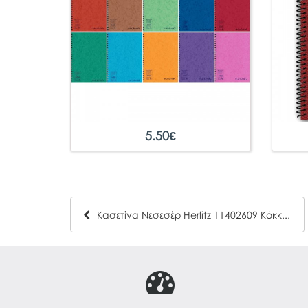
5.50
€
Κασετίνα Νεσεσέρ Herlitz 11402609 Κόκκινη