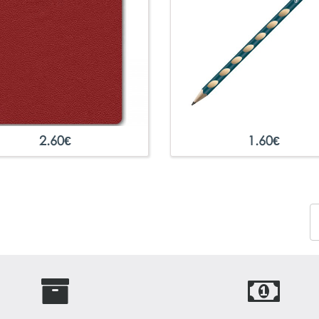
2.60
€
1.60
€