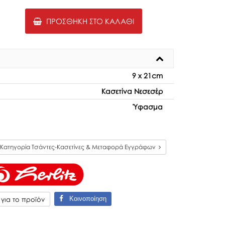
ΠΡΟΣΘΉΚΗ ΣΤΟ ΚΑΛΆΘΙ
9 x 21cm
Κασετίνα Νεσεσέρ
Ύφασμα
Κατηγορία Τσάντες-Κασετίνες & Μεταφορά Εγγράφων
Κοινοποίηση
ια το προϊόν