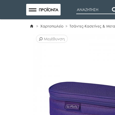
Search
ΠΡΟΪΌΝΤΑ
Χαρτοπωλείο
Τσάντες-Κασετίνες & Με
Μεγέθυνση