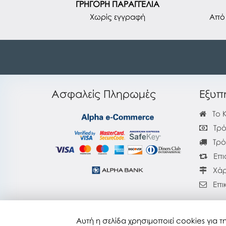
ΓΡΗΓΟΡΗ ΠΑΡΑΓΓΕΛΙΑ
Χωρίς εγγραφή
Από 
Ασφαλείς Πληρωμές
Εξυπ
Το 
Τρό
Τρό
Επι
Χάρ
Επι
Αυτή η σελίδα χρησιμοποιεί cookies για
copyfix.gr © 2026
Τελευταία ενημέρωση :