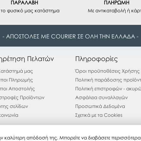
ΠΑΡΑΛΑΒΗ
ΠΛΗΡΩΜΗ
το φυσικό μας κατάστημα
Με αντικαταβολή ή κάρ
- ΑΠΟΣΤΟΛΕΣ ΜΕ COURIER ΣΕ ΟΛΗ ΤΗΝ ΕΛΛΑΔΑ -
ηρέτηση Πελατών
Πληροφορίες
Κατάστημά μας
Όροι προϋποθέσεις Χρήσης
ποι Πληρωμής
Πολιτική παράδοσης προϊόν
ποι Αποστολής
Πολιτική επιστροφών - ακυ
στροφές Προϊόντων
Ασφάλεια συναλλαγών
της σελίδων
Προσωπικά Δεδομένα
κοινωνία
Σχετικά με τα Cookies
 την καλύτερη απόδοσή της. Μπορείτε να διαβάσετε περισσότερ
 28-07-2026 16:22