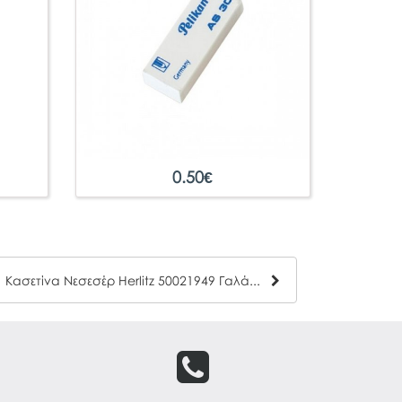
0.50
€
Κασετίνα Νεσεσέρ Herlitz 50021949 Γαλάζια