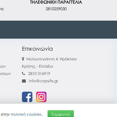
ΤΗΛΕΦΩΝΙΚΗ ΠΑΡΑΓΓΕΛΙΑ
τα
2810259030
Επικοινωνία
Μυλωνογιάννη 4, Ηράκλειο
των
Κρήτης - Ελλάδα
ρώσεων
2810 316919
info@copyfix.gr
α στην
πολιτική cookies.
Συμφωνώ