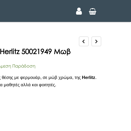
P
N
r
e
Herlitz 50021949 Μωβ
e
x
v
t
i
μεση Παράδοση
o
u
 θέσης με φερμουάρ, σε μώβ χρώμα, της
Herlitz
.
s
ια μαθητές αλλά και φοιτητές.