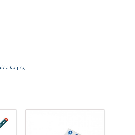
είου Κρήτης