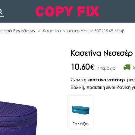
Search
ταφορά Εγγράφων
Κασετίνα Νεσεσέρ Herlitz 50021949 Μωβ
Κασετίνα Νεσεσέρ 
10.60
€
Ά
/ τεμάχιο
Σχολική
κασετίνα
νεσεσέρ
μιας
Βολική, πρακτική είναι ιδανική γ
Γαλάζιο