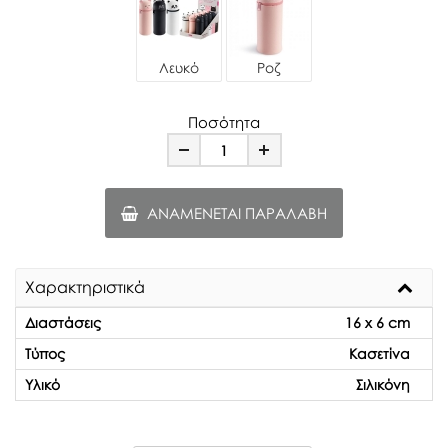
Λευκό
Ροζ
Ποσότητα
Minus
Plus
ΑΝΑΜΈΝΕΤΑΙ ΠΑΡΑΛΑΒΉ
Χαρακτηριστικά
Διαστάσεις
16 x 6 cm
Τύπος
Κασετίνα
Υλικό
Σιλικόνη