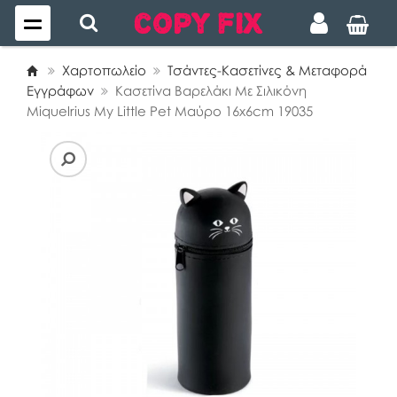
Χαρτοπωλείο
Τσάντες-Κασετίνες & Μεταφορά
Εγγράφων
Kασετίνα Βαρελάκι Με Σιλικόνη
Miquelrius My Little Pet Μαύρο 16x6cm 19035