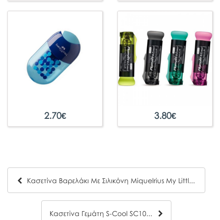
2.70
€
3.80
€
Kασετίνα Βαρελάκι Με Σιλικόνη Miquelrius My Little Pet Ροζ 16x6cm 19034
Κασετίνα Γεμάτη S-Cool SC1005