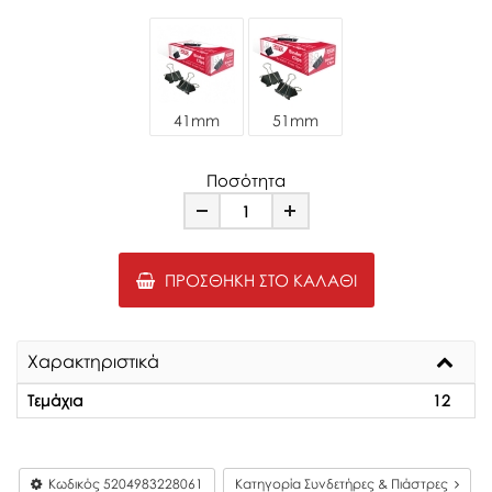
41mm
51mm
Ποσότητα
Minus
Plus
ΠΡΟΣΘΉΚΗ ΣΤΟ ΚΑΛΆΘΙ
Χαρακτηριστικά
Τεμάχια
12
Κωδικός
5204983228061
Κατηγορία Συνδετήρες & Πιάστρες