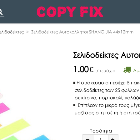
Search
ελιδοδείκτες
Σελιδοδείκτες Αυτοκόλλητοι SHANG JIA 44x12mm
Σελιδοδείκτες Αυ
1.00
€
Άμε
/ τεμάχιο
Η συσκευασία περιέχει 5 πα
σελιδοδείκτες των 25 φύλλων
σε κίτρινο, πορτοκαλί, γαλάζ
Επίπλεον το μικρό τους μέγε
μαζί σας στη τσέπη ή στη τσ
Ποσότητα