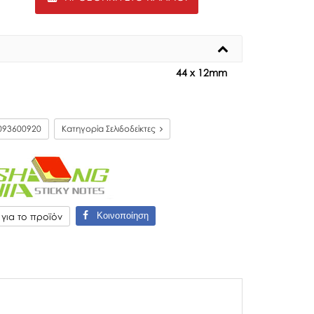
44 x 12mm
093600920
Κατηγορία Σελιδοδείκτες
Κοινοποίηση
ια το προϊόν