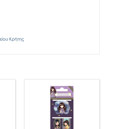
είου Κρήτης