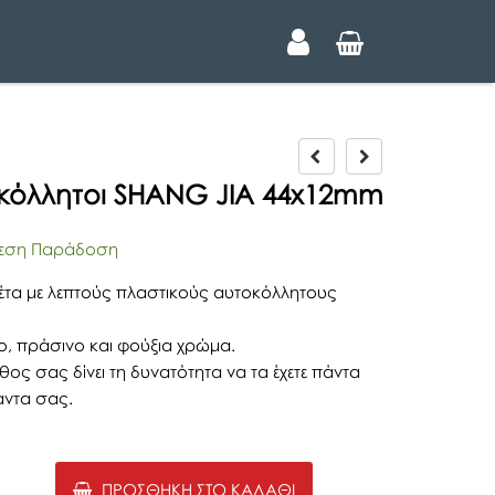
P
N
r
e
τοκόλλητοι SHANG JIA 44x12mm
e
x
v
t
i
ση Παράδοση
o
u
κέτα με λεπτούς πλαστικούς αυτοκόλλητους
s
ιο, πράσινο και φούξια χρώμα.
θος σας δίνει τη δυνατότητα να τα έχετε πάντα
άντα σας.
ΠΡΟΣΘΉΚΗ ΣΤΟ ΚΑΛΆΘΙ