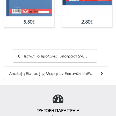
5.50
€
2.80
€
Πιστωτικό Τιμολόγιο Τυποτράστ 290 50x3
Απόδειξη Είσπραξης Μετρητών Επιταγών UniPap 7-01-63
ΓΡΗΓΟΡΗ ΠΑΡΑΓΓΕΛΙΑ