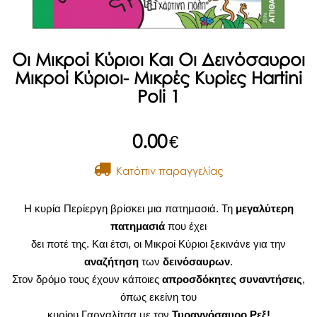
Οι Μικροί Κύριοι Και Οι Δεινόσαυροι
Μικροί Κύριοι- Μικρές Κυρίες Hartini
Poli 1
0.00
€
Kατόπιν παραγγελίας
Η κυρία Περίεργη βρίσκει μια πατημασιά. Τη
μεγαλύτερη
πατημασιά
που έχει
δει ποτέ της. Και έτσι, οι Μικροί Κύριοι ξεκινάνε για την
αναζήτηση
των
δεινόσαυρων
.
Στον δρόμο τους έχουν κάποιες
απροσδόκητες συναντήσεις
,
όπως εκείνη του
κυρίου Γαργαλίτσα με τον
Τυραννόσαυρο Ρεξ!