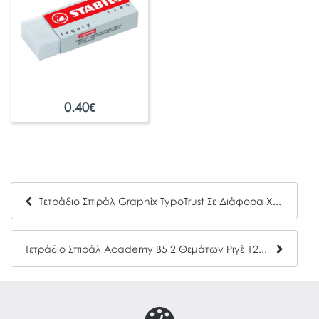
0.40
€
Τετράδιο Σπιράλ Graphix TypoTrust Σε Διάφορα Χρώματα A4 4 Θέματα (120Φ)
Τετράδιο Σπιράλ Academy Β5 2 Θεμάτων Ριγέ 120Φ. 4522Α