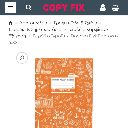
Χαρτοπωλείο
Γραφική Ύλη & Σχέδιο
Τετράδια & Σημειωματάρια
Τετράδια Καρφίτσα/
Εξήγηση
Τετράδιο TypoTrust Doodles Ριγέ Πορτοκαλί
50Φ