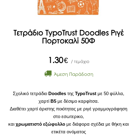
Τετράδιο TypoTrust Doodles Ριγέ
Πορτοκαλί 50Φ
1.30
€
/ τεμάχιο
Άμεση Παράδοση
Σχολικό τετράδιο
Doodles
της
TypoTrust
με 50 φύλλα,
χαρτί
Β5
με δέσιμο καρφίτσα.
Διαθέτει χαρτί άριστης ποιότητας με ριγέ γραμμογράφηση
στο εσωτερικο,
και
χρωματιστό εξώφυλλο
με διάφορα σχέδια με θήκη και
ετικέτα ονόματος