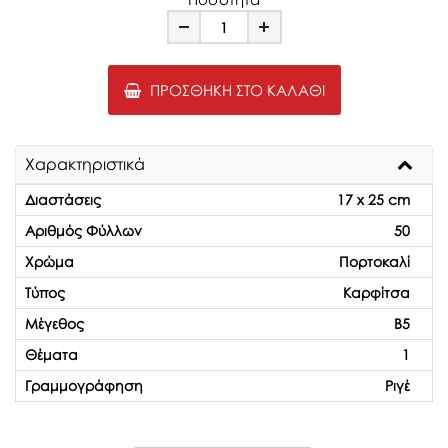
Minus
Plus
ΠΡΟΣΘΉΚΗ ΣΤΟ ΚΑΛΆΘΙ
Χαρακτηριστικά
Διαστάσεις
17 x 25 cm
Αριθμός Φύλλων
50
Χρώμα
Πορτοκαλί
Τύπος
Καρφίτσα
Μέγεθος
Β5
Θέματα
1
Γραμμογράφηση
Ριγέ