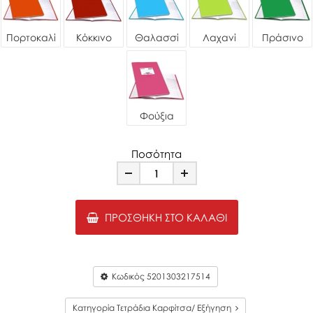
Πορτοκαλί
Κόκκινο
Θαλασσί
Λαχανί
Πράσινο
Φούξια
Ποσότητα
Minus
Plus
ΠΡΟΣΘΉΚΗ ΣΤΟ ΚΑΛΆΘΙ
Κωδικός
5201303217514
Κατηγορία Τετράδια Καρφίτσα/ Εξήγηση