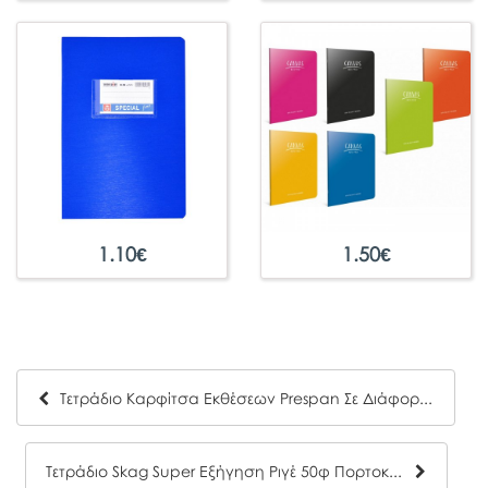
1.10
€
1.50
€
Τετράδιο Καρφίτσα Εκθέσεων Prespan Σε Διάφορα Χρώματα Α4 (50Φ)
Τετράδιο Skag Super Εξήγηση Ριγέ 50φ Πορτοκαλί