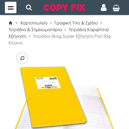
Χαρτοπωλείο
Γραφική Ύλη & Σχέδιο
Τετράδια & Σημειωματάρια
Τετράδια Καρφίτσα/
Εξήγηση
Τετράδιο Skag Super Εξήγηση Ριγέ 50φ
Κίτρινο