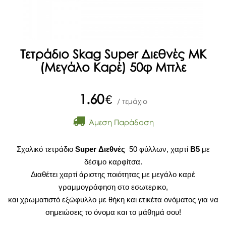
Τετράδιο Skag Super Διεθνές ΜΚ
(Μεγάλο Καρέ) 50φ Μπλε
1.60
€
/ τεμάχιο
Άμεση Παράδοση
Σχολικό τετράδιο
Super Διεθνές
50 φύλλων, χαρτί
Β5
με
δέσιμο καρφίτσα.
Διαθέτει χαρτί άριστης ποιότητας με μεγάλο καρέ
γραμμογράφηση στο εσωτερικο,
και χρωματιστό εξώφυλλο με θήκη και ετικέτα ονόματος για να
σημειώσεις το όνομα και το μάθημά σου!