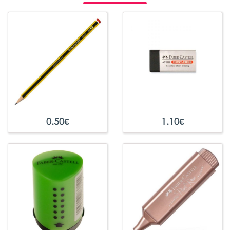
0.50
€
1.10
€