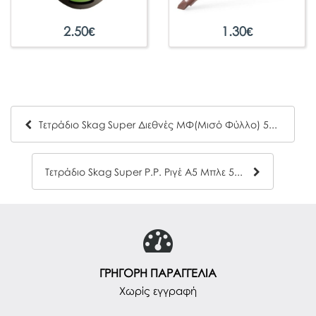
2.50
€
1.30
€
Τετράδιο Skag Super Διεθνές ΜΦ(Μισό Φύλλο) 50φ Μπλε
Τετράδιο Skag Super Ρ.Ρ. Ριγέ Α5 Μπλε 50φ.
ΓΡΗΓΟΡΗ ΠΑΡΑΓΓΕΛΙΑ
Χωρίς εγγραφή