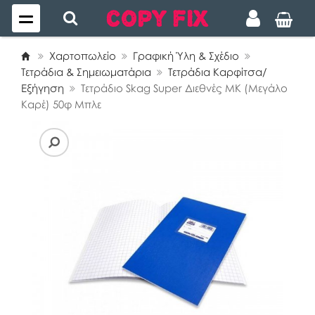
Χαρτοπωλείο
Γραφική Ύλη & Σχέδιο
Τετράδια & Σημειωματάρια
Τετράδια Καρφίτσα/
Εξήγηση
Τετράδιο Skag Super Διεθνές ΜΚ (Μεγάλο
Καρέ) 50φ Μπλε