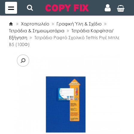
Χαρτοπωλείο
Γραφική Ύλη & Σχέδιο
Τετράδια & Σημειωματάρια
Τετράδια Καρφίτσα/
Εξήγηση
Τετράδιο Ραφτό Σχολικό Tettris Ριγέ Μπλε
Β5 (100Φ)