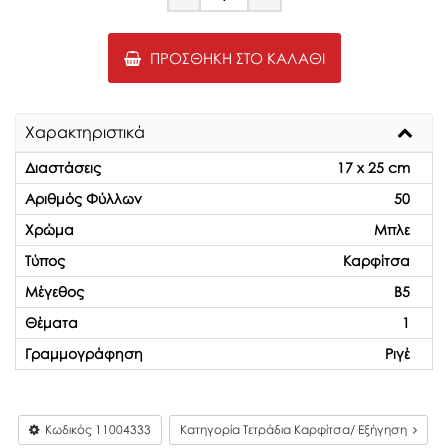
Minus
Plus
ΠΡΟΣΘΉΚΗ ΣΤΟ ΚΑΛΆΘΙ
Χαρακτηριστικά
Διαστάσεις
17 x 25 cm
Αριθμός Φύλλων
50
Χρώμα
Μπλε
Τύπος
Καρφίτσα
Μέγεθος
Β5
Θέματα
1
Γραμμογράφηση
Ριγέ
Κωδικός
11004333
Κατηγορία Τετράδια Καρφίτσα/ Εξήγηση