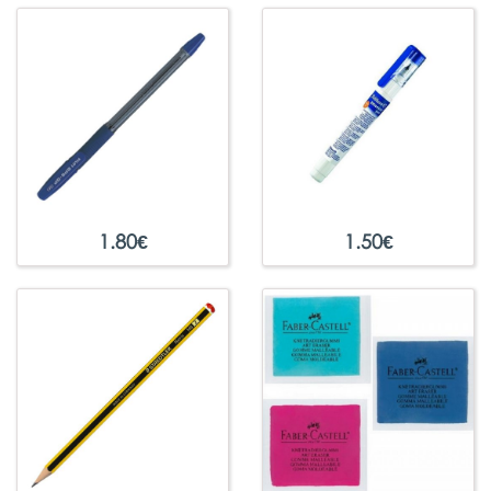
1.80
€
1.50
€