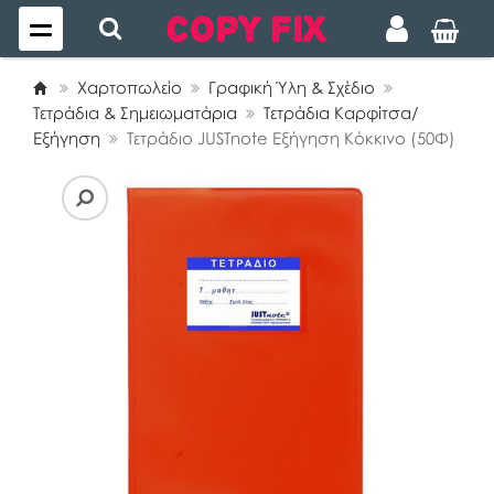
Χαρτοπωλείο
Γραφική Ύλη & Σχέδιο
Τετράδια & Σημειωματάρια
Τετράδια Καρφίτσα/
Εξήγηση
Τετράδιο JUSTnote Εξήγηση Κόκκινο (50Φ)