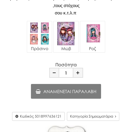
,τους στόχους
σου κ.τ.λ.π
Πράσινο
Μωβ
Ροζ
Ποσότητα
Minus
Plus
ΑΝΑΜΈΝΕΤΑΙ ΠΑΡΑΛΑΒΉ
Κωδικός
5018997636121
Κατηγορία Σημειωματάρια