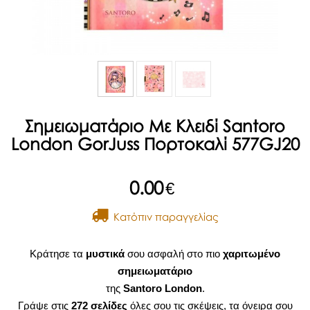
Σημειωματάριο Με Κλειδί Santoro
London GorJuss Πορτοκαλί 577GJ20
0.00
€
Kατόπιν παραγγελίας
Κράτησε τα
μυστικά
σου ασφαλή στο πιο
χαριτωμένο
σημειωματάριο
της
Santoro London
.
Γράψε
στις
272 σελίδες
όλες σου τις σκέψεις, τα όνειρα σου