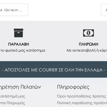
Μπλοκ Concert Prespan Uni Pap Διπλό Σπιράλ 10x14cm 80Φ
ΠΑΡΑΛΑΒΗ
ΠΛΗΡΩΜΗ
το φυσικό μας κατάστημα
Με αντικαταβολή ή κάρ
- ΑΠΟΣΤΟΛΕΣ ΜΕ COURIER ΣΕ ΟΛΗ ΤΗΝ ΕΛΛΑΔΑ -
ηρέτηση Πελατών
Πληροφορίες
Κατάστημά μας
Όροι προϋποθέσεις Χρήσης
ποι Πληρωμής
Πολιτική παράδοσης προϊόν