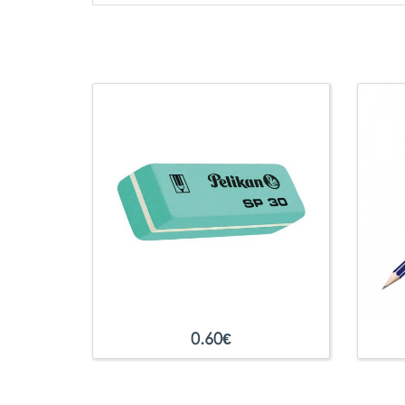
0.60
€