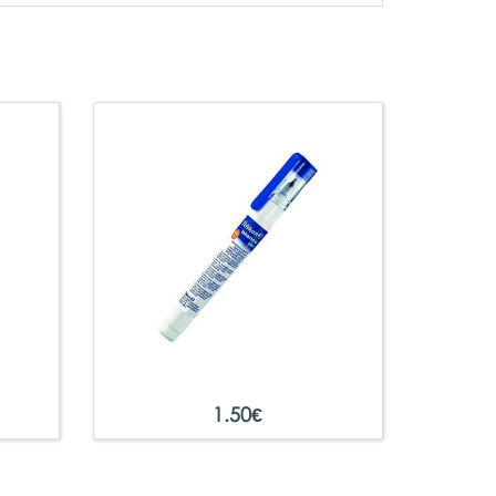
1.50
€