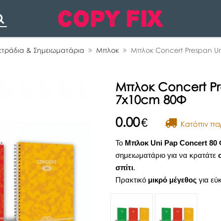
Search
ετράδια & Σημειωματάρια
Μπλοκ
Μπλοκ Concert Prespan Un
Μπλοκ Concert Pr
7x10cm 80Φ
0.00
€
Kατόπιν πα
Το
Μπλοκ Uni Pap Concert 80
σημειωματάριο για να κρατάτε
σπίτι
.
Πρακτικό
μικρό μέγεθος
για εύ