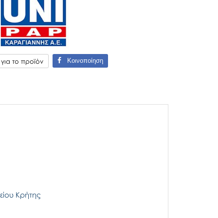
Κοινοποίηση
ια το προϊόν
είου Κρήτης