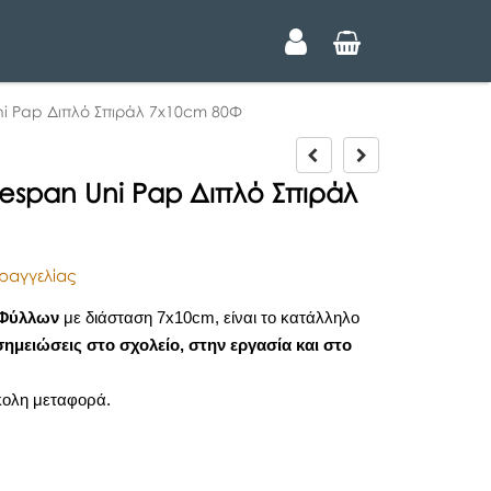
i Pap Διπλό Σπιράλ 7x10cm 80Φ
P
N
r
e
espan Uni Pap Διπλό Σπιράλ
e
x
v
t
i
o
ραγγελίας
u
s
 Φύλλων
με διάσταση 7x10cm, είναι το κατάλληλο
σημειώσεις στο σχολείο, στην εργασία και στο
κολη μεταφορά.