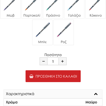
Μωβ
Πορτοκαλί
Πράσινο
Γαλάζιο
Κόκκινο
Μπλε
Ροζ
Ποσότητα
Minus
Plus
ΠΡΟΣΘΉΚΗ ΣΤΟ ΚΑΛΆΘΙ
Χαρακτηριστικά
Χρώμα
Μαύρο