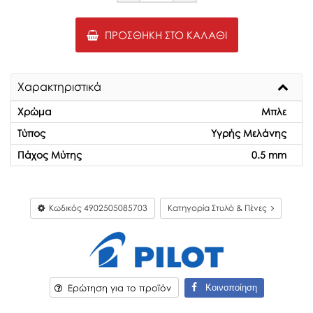
ΠΡΟΣΘΉΚΗ ΣΤΟ ΚΑΛΆΘΙ
Χαρακτηριστικά
Χρώμα
Μπλε
Τύπος
Υγρής Μελάνης
Πάχος Μύτης
0.5 mm
Κωδικός
4902505085703
Κατηγορία Στυλό & Πένες
Κοινοποίηση
Ερώτηση για το προϊόν