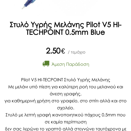
Στυλό Υγρής Μελάνης Pilot V5 HI-
TECHPOINT 0.5mm Blue
2.50
€
/ τεμάχιο
Άμεση Παράδοση
Pilot V5 HI-TECPOINT Στυλό Υγρής Μελάνης
Με μελάνι υπό πίεση για καλύτερη ροή του μελανιού και
άνεση γραφής,
για καθημερινή χρήση στο γραφείο, στο σπίτι αλλά και στο
σχολείο.
Στυλό με λεπτή γραφή ικανοποιητικού πάχους 0.5mm που
σε καμία περίπτωση
δεν σας λερώνει το γραπτό αλλά στεγνώνει ταυτόχρονα με