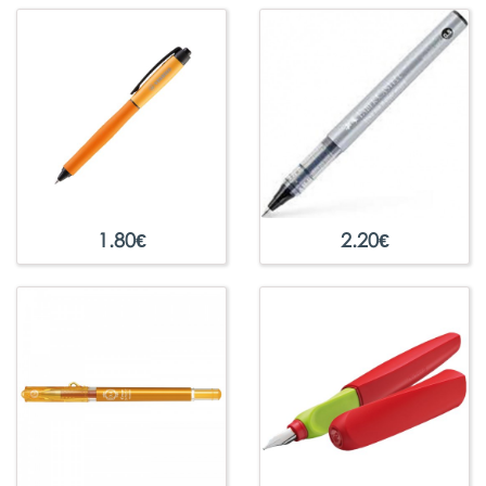
1.80
€
2.20
€